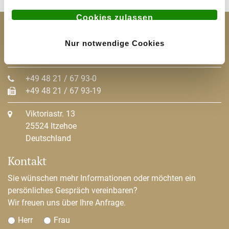
a
u
Cookies zulassen
s
TOP Vermögensverwaltung AG
w
Nur notwendige Cookies
a
info@top-invest.de
h
l
+49 48 21 / 67 93-0
+49 48 21 / 67 93-19
Viktoriastr. 13
25524 Itzehoe
Deutschland
Kontakt
Sie wünschen mehr Informationen oder möchten ein
persönliches Gespräch vereinbaren?
Wir freuen uns über Ihre Anfrage.
Herr
Frau